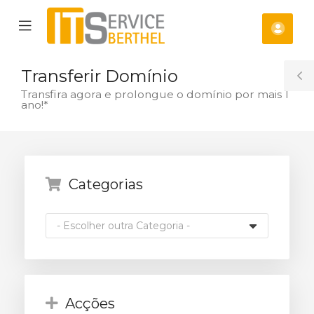
se
Mobile
Cont
ile
Menu
nu
Transferir Domínio
T
Transfira agora e prolongue o domínio por mais 1
ano!*
S
Categorias
o
Acções