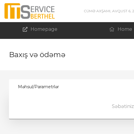
CÜMƏ AXŞAMI, AVQUST 6, 
Homepage
Home
Baxış və ödəmə
Məhsul/Parametrlər
Səbətini