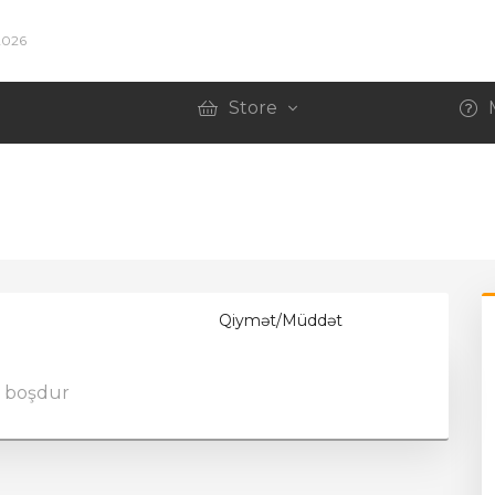
2026
Store
Qiymət/Müddət
z boşdur