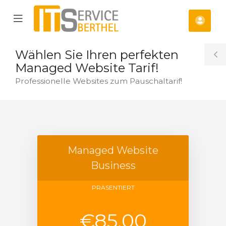
se
Mobile
Kont
ile
Menu
nu
Wählen Sie Ihren perfekten
T
Managed Website Tarif!
S
Professionelle Websites zum Pauschaltarif!
Managed Website
Business
PRÄSENTIERT
orb
n
€85,00