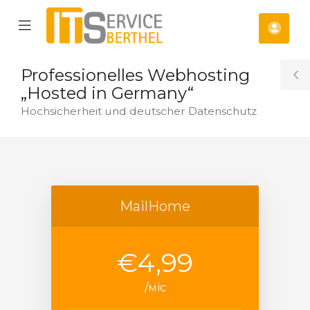
se
Mobile
Акка
ile
Menu
nu
Professionelles Webhosting
T
„Hosted in Germany“
S
Hochsicherheit und deutscher Datenschutz
MailHome
€4,99
янути
/міс