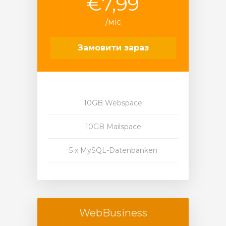
€7,99
/міс
Замовити зараз
10GB Webspace
10GB Mailspace
5 x MySQL-Datenbanken
WebBusiness